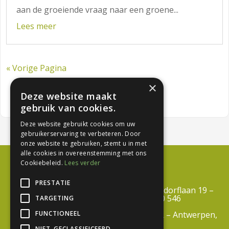
aan de groeiende vraag naar een groene...
Lees meer
« Vorige Pagina
×
Deze website maakt
gebruik van cookies.
Deze website gebruikt cookies om uw
gebruikerservaring te verbeteren. Door
onze website te gebruiken, stemt u in met
alle cookies in overeenstemming met ons
Cookiebeleid.
Lees verder
PRESTATIE
Centrum Duurzaam Groen vzw – Troisdorflaan 19 –
3600 Genk – BTW BE 0812 690 546
TARGETING
FUNCTIONEEL
info@centrumduurzaamgroen.be –
RPR – Antwerpen,
Afdeling Tongeren
NIET-GECLASSIFICEERD