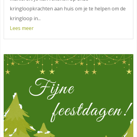
kringloopkrachten aan huis om je te helpen om de
kringloop in...
Lees meer