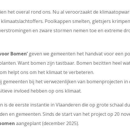
ien het overal rond ons. Nu al veroorzaakt de klimaatopwa
klimaatslachtoffers. Poolkappen smelten, gletsjers krimpen, 
 overstromingen en zware stormen nemen toe en extreme dr
voor Bomen’
geven we gemeenten het handvat voor een pos
planten. Want bomen zijn tastbaar. Bomen bezitten heel wat 
oom helpt ons om het klimaat te verbeteren.
 gemeenten bij het verwezenlijken van bomenprojecten in 
itieve invloed hebben op ons klimaat.
is de eerste instantie in Vlaanderen die op grote schaal 
eden en gemeenten. Sinds de start van het project op 20 nov
tbomen
aangeplant (december 2025).