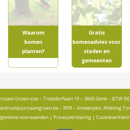
Waarom
Gratis
bomen
bomenadvies voor
planten?
steden en
gemeenten
zaam Groen vzw – Troisdorflaan 19 – 3600 Genk – BTW BE
centrumduurzaamgroen.be –
RPR – Antwerpen, Afdeling T
lgemene voorwaarden
|
Privacyverklaring
|
Cookieverklari