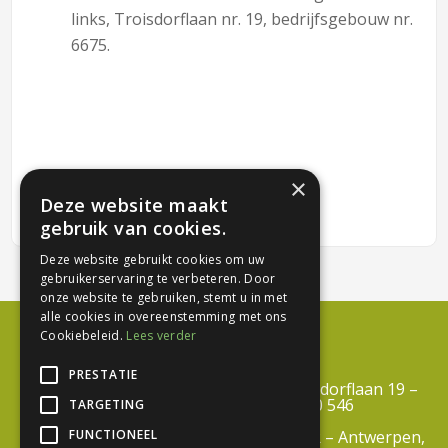
links, Troisdorflaan nr. 19, bedrijfsgebouw nr.
6675.
×
Deze website maakt
gebruik van cookies.
Deze website gebruikt cookies om uw
gebruikerservaring te verbeteren. Door
onze website te gebruiken, stemt u in met
alle cookies in overeenstemming met ons
Cookiebeleid.
Lees verder
PRESTATIE
Centrum Duurzaam Groen vzw – Troisdorflaan 19 –
3600 Genk – BTW BE 0812 690 546
TARGETING
FUNCTIONEEL
info@centrumduurzaamgroen.be –
RPR – Antwerpen,