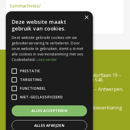
tuinmachines/
×
Deze website maakt
gebruik van cookies.
Deze website gebruikt cookies om uw
gebruikerservaring te verbeteren. Door
onze website te gebruiken, stemt u in met
alle cookies in overeenstemming met ons
Cookiebeleid.
Lees verder
PRESTATIE
Centrum Duurzaam Groen vzw – Troisdorflaan 19 –
3600 Genk – BTW BE 0812 690 546
TARGETING
FUNCTIONEEL
info@centrumduurzaamgroen.be –
RPR – Antwerpen,
Afdeling Tongeren
NIET-GECLASSIFICEERD
Algemene
voorwaarden
|
Privacyverklaring
|
Cookieverklaring
ALLES ACCEPTEREN
ALLES AFWIJZEN