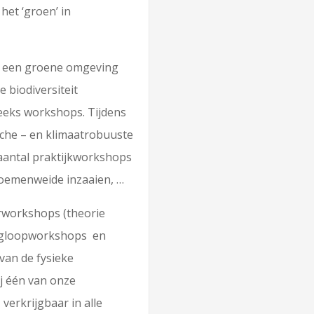
het ‘groen’ in
or een groene omgeving
 biodiversiteit
eeks workshops. Tijdens
ische – en klimaatrobuuste
n aantal praktijkworkshops
bloemenweide inzaaien, …
erworkshops (theorie
ringloopworkshops en
 van de fysieke
ij één van onze
, verkrijgbaar in alle