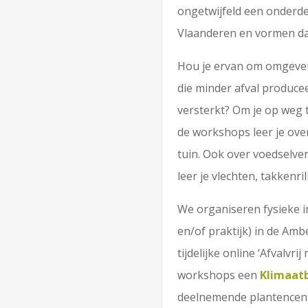
ongetwijfeld een onderdee
Vlaanderen en vormen daa
Hou je ervan om omgeven 
die minder afval produce
versterkt? Om je op weg
de workshops leer je over
tuin. Ook over voedselver
leer je vlechten, takken
We organiseren fysieke i
en/of praktijk) in de Am
tijdelijke online ‘Afvalvr
workshops een
Klimaat
deelnemende plantencent