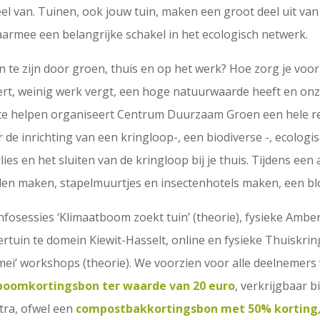
l van. Tuinen, ook jouw tuin, maken een groot deel uit van 
rmee een belangrijke schakel in het ecologisch netwerk.
te zijn door groen, thuis en op het werk? Hoe zorg je vo
ert, weinig werk vergt, een hoge natuurwaarde heeft en onze
 te helpen organiseert Centrum Duurzaam Groen een hele r
 de inrichting van een kringloop-, een biodiverse -, ecolog
lies en het sluiten van de kringloop bij je thuis. Tijdens ee
rillen maken, stapelmuurtjes en insectenhotels maken, een 
nfosessies ‘Klimaatboom zoekt tuin’ (theorie), fysieke Amb
bertuin te domein Kiewit-Hasselt, online en fysieke Thuisk
ij mei’ workshops (theorie). We voorzien voor alle deelnemers
boomkortingsbon ter waarde van 20 euro
, verkrijgbaar b
ra, ofwel een
compostbakkortingsbon met 50% korting