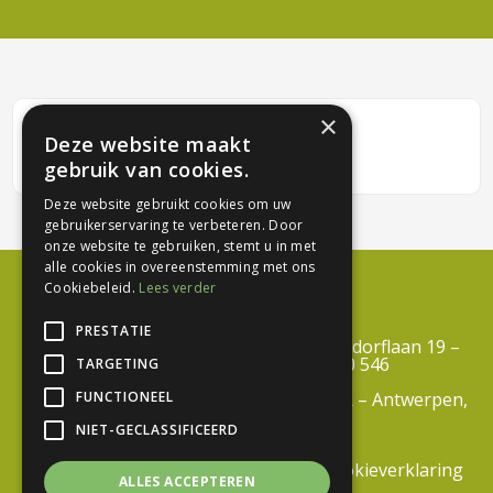
×
Natuur
Deze website maakt
gebruik van cookies.
Deze website gebruikt cookies om uw
gebruikerservaring te verbeteren. Door
onze website te gebruiken, stemt u in met
alle cookies in overeenstemming met ons
Cookiebeleid.
Lees verder
PRESTATIE
Centrum Duurzaam Groen vzw – Troisdorflaan 19 –
3600 Genk – BTW BE 0812 690 546
TARGETING
FUNCTIONEEL
info@centrumduurzaamgroen.be –
RPR – Antwerpen,
Afdeling Tongeren
NIET-GECLASSIFICEERD
Algemene
voorwaarden
|
Privacyverklaring
|
Cookieverklaring
ALLES ACCEPTEREN