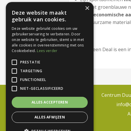
×
van het groenblauwe n
Deze website maakt
is het
economische a
gebruik van cookies.
van duurzame material
Deze website gebruikt cookies om uw
gebruikerservaring te verbeteren. Door
onze website te gebruiken, stemt u in met
alle cookies in overeenstemming met ons
Deze Green Deal is een in
Cookiebeleid.
Lees verder
willen.
PRESTATIE
TARGETING
FUNCTIONEEL
NIET-GECLASSIFICEERD
Centrum Duur
ALLES ACCEPTEREN
info@
A
ALLES AFWIJZEN