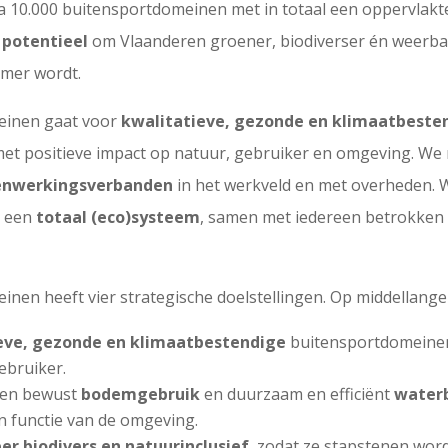
jna 10.000 buitensportdomeinen met in totaal een oppervlak
 potentieel
om Vlaanderen groener, biodiverser én weerb
emer wordt.
einen gaat voor
kwalitatieve, gezonde en klimaatbeste
et positieve impact op natuur, gebruiker en omgeving. We r
nwerkingsverbanden
in het werkveld en met overheden.
s een
totaal (eco)systeem
, samen met iedereen betrokken 
en heeft vier strategische doelstellingen. Op middellange t
eve, gezonde en klimaatbestendige
buitensportdomeinen
ebruiker.
 en bewust
bodemgebruik
en duurzaam en efficiënt
water
n functie van de omgeving.
er biodivers en natuurinclusief
, zodat ze stapstenen wor