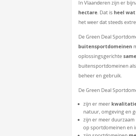
In Vlaanderen zijn er bi
hectare
. Dat is
heel wat
het weer dat steeds extr
De Green Deal Sportdom
buitensportdomeinen
m
oplossingsgerichte
same
buitensportdomeinen al
beheer en gebruik.
De Green Deal Sportdomein
zijn er meer
kwalitati
natuur, omgeving en g
zijn er meer duurzaam
op sportdomeinen en i
zijn sportdomeinen
me