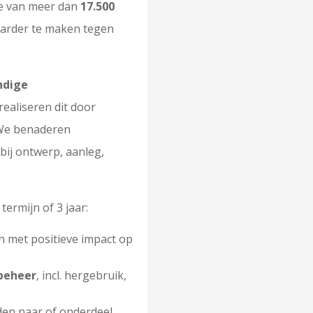
te van meer dan
17.500
aarder te maken tegen
ndige
ealiseren dit door
 We benaderen
bij ontwerp, aanleg,
ermijn of 3 jaar:
 met positieve impact op
beheer
, incl. hergebruik,
den naar of onderdeel