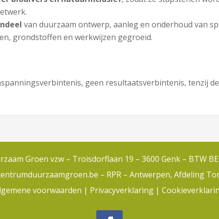
etwerk.
andeel
van duurzaam ontwerp, aanleg en onderhoud van sp
en, grondstoffen en werkwijzen gegroeid.
spanningsverbintenis, geen resultaatsverbintenis, tenzij de 
zaam Groen vzw – Troisdorflaan 19 – 3600 Genk – BTW BE
centrumduurzaamgroen.be –
RPR – Antwerpen, Afdeling T
lgemene voorwaarden
|
Privacyverklaring
|
Cookieverklari