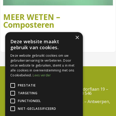
MEER WETEN –
Composteren
×
Deze website maakt
gebruik van cookies.
Deze website gebruikt cookies om uw
gebruikerservaring te verbeteren. Door
onze website te gebruiken, stemt u in met
alle cookies in overeenstemming met ons
Cookiebeleid.
Lees verder
PRESTATIE
Centrum Duurzaam Groen vzw – Troisdorflaan 19 –
3600 Genk – BTW BE 0812 690 546
TARGETING
FUNCTIONEEL
info@centrumduurzaamgroen.be –
RPR – Antwerpen,
Afdeling Tongeren
NIET-GECLASSIFICEERD
Algemene