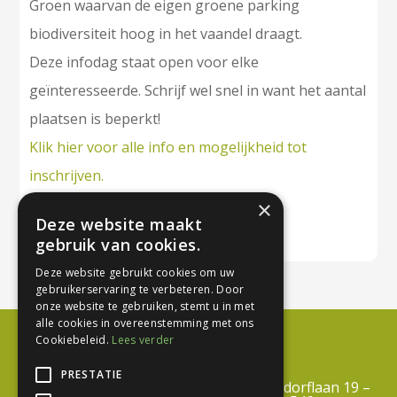
Groen waarvan de eigen groene parking
biodiversiteit hoog in het vaandel draagt.
Deze infodag staat open voor elke
geïnteresseerde. Schrijf wel snel in want het aantal
plaatsen is beperkt!
Klik hier voor alle info en mogelijkheid tot
inschrijven.
×
Deze website maakt
gebruik van cookies.
Deze website gebruikt cookies om uw
gebruikerservaring te verbeteren. Door
onze website te gebruiken, stemt u in met
alle cookies in overeenstemming met ons
Cookiebeleid.
Lees verder
PRESTATIE
Centrum Duurzaam Groen vzw – Troisdorflaan 19 –